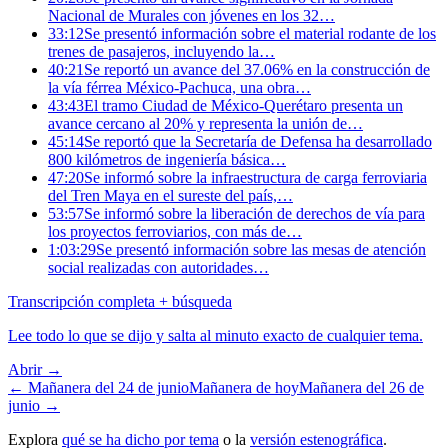
Nacional de Murales con jóvenes en los 32…
33:12
Se presentó información sobre el material rodante de los
trenes de pasajeros, incluyendo la…
40:21
Se reportó un avance del 37.06% en la construcción de
la vía férrea México-Pachuca, una obra…
43:43
El tramo Ciudad de México-Querétaro presenta un
avance cercano al 20% y representa la unión de…
45:14
Se reportó que la Secretaría de Defensa ha desarrollado
800 kilómetros de ingeniería básica…
47:20
Se informó sobre la infraestructura de carga ferroviaria
del Tren Maya en el sureste del país,…
53:57
Se informó sobre la liberación de derechos de vía para
los proyectos ferroviarios, con más de…
1:03:29
Se presentó información sobre las mesas de atención
social realizadas con autoridades…
Transcripción completa + búsqueda
Lee todo lo que se dijo y salta al minuto exacto de cualquier tema.
Abrir →
← Mañanera del
24 de junio
Mañanera de hoy
Mañanera del
26 de
junio
→
Explora
qué se ha dicho por tema
o la
versión estenográfica
.