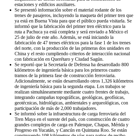
estaciones y edificios auxiliares.
Se presentó información sobre el material rodante de los
trenes de pasajeros, incluyendo la maqueta del primer tren que
ya está en Buena Vista para que el público pueda visitarla. Se
informó que la fabricación del primer tren eléctrico para la
ruta a Pachuca ya está completa y será enviado a México el
25 de julio de este año. Además, se está iniciando la
fabricación de 47 trenes eléctricos para la fase 1 de los trenes
del norte, con la producción de las primeras dos unidades en
China y el resto cumpliendo criterios de interacción nacional
con fabricación en Querétaro y Ciudad Sagún.
Se reportó que la Secretaría de Defensa ha desarrollado 800
kilómetros de ingeniería básica para los primeros cuatro
tramos de la primera fase de construcción ferroviaria.
Adicionalmente, se están desarrollando otros 1,326 kilómetros
de ingeniería básica para la segunda etapa. Los trabajos se
realizan simultáneamente mediante cuatro frentes de trabajo,
integrando campañas topográficas, geológicas, geofísicas,
geotécnicas, hidrológicas, ambientales y arqueológicas, con
participación de más de 2,000 trabajadores.
Se informó sobre la infraestructura de carga ferroviaria del
Tren Maya en el sureste del país, con construcción de cuatro
grandes complejos de carga en Palenque, Chapas, Mérida y
Progreso en Yucatán, y Cancún en Quintana Roo. Se están
construyendo 108 kilómetros de vías para patios de recibo,