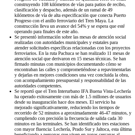
construyendo 108 kilómetros de vías para patios de recibo,
clasificación y despacho, además de un ramal de 49
kilómetros de vía de alta especificación que conecta Puerto
Progreso con el anillo ferroviario del Tren Maya. La
construcción lleva un avance del 54% y se espera que esté
operando para finales de este año.
Se presentó información sobre las mesas de atención social
realizadas con autoridades municipales y estatales para
atender solicitudes específicas relacionadas con los proyectos
ferroviarios. En la ruta Pachuca se han realizado 11 mesas de
atención social que derivaron en 15 mesas técnicas. Se han
firmado minutas con municipios documentando cómo se
encontraban las calles y comprometiéndose a repavimentarlas
y dejarlas en mejores condiciones una vez concluida la obra,
con acompañamiento presupuestal y responsabilidad de las
autoridades competentes.
Se reportó que el Tren Interurbano IFA Buena Vista-Lechería
ha operado exitosamente con más de 1.5 millones de usuarios
desde su inauguración hace dos meses. El servicio ha
mejorado significativamente, reduciendo los tiempos de
recorrido de 52 minutos a aproximadamente 46-47 minutos, y
cumpliendo con precisión la frecuencia de salida cada 30
minutos en las terminales. Se han identificado tres estaciones
con mayor fluencia: Lechería, Prado Sur y Jaltoca, esta última
beneficiando a personas que viven en zonas cercanas al