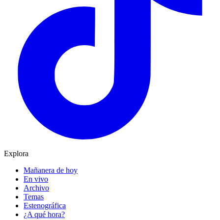
Explora
Mañanera de hoy
En vivo
Archivo
Temas
Estenográfica
¿A qué hora?