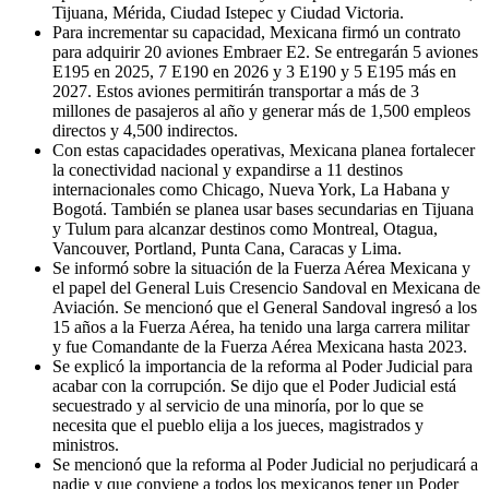
Tijuana, Mérida, Ciudad Istepec y Ciudad Victoria.
Para incrementar su capacidad, Mexicana firmó un contrato
para adquirir 20 aviones Embraer E2. Se entregarán 5 aviones
E195 en 2025, 7 E190 en 2026 y 3 E190 y 5 E195 más en
2027. Estos aviones permitirán transportar a más de 3
millones de pasajeros al año y generar más de 1,500 empleos
directos y 4,500 indirectos.
Con estas capacidades operativas, Mexicana planea fortalecer
la conectividad nacional y expandirse a 11 destinos
internacionales como Chicago, Nueva York, La Habana y
Bogotá. También se planea usar bases secundarias en Tijuana
y Tulum para alcanzar destinos como Montreal, Otagua,
Vancouver, Portland, Punta Cana, Caracas y Lima.
Se informó sobre la situación de la Fuerza Aérea Mexicana y
el papel del General Luis Cresencio Sandoval en Mexicana de
Aviación. Se mencionó que el General Sandoval ingresó a los
15 años a la Fuerza Aérea, ha tenido una larga carrera militar
y fue Comandante de la Fuerza Aérea Mexicana hasta 2023.
Se explicó la importancia de la reforma al Poder Judicial para
acabar con la corrupción. Se dijo que el Poder Judicial está
secuestrado y al servicio de una minoría, por lo que se
necesita que el pueblo elija a los jueces, magistrados y
ministros.
Se mencionó que la reforma al Poder Judicial no perjudicará a
nadie y que conviene a todos los mexicanos tener un Poder