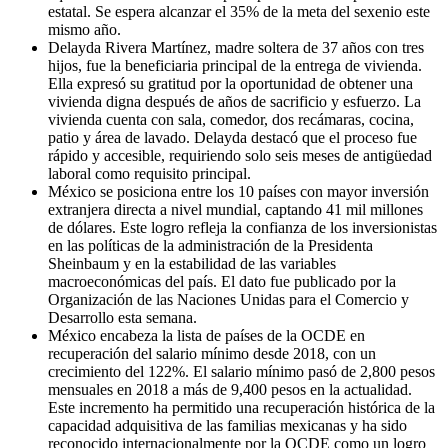
estatal. Se espera alcanzar el 35% de la meta del sexenio este
mismo año.
Delayda Rivera Martínez, madre soltera de 37 años con tres
hijos, fue la beneficiaria principal de la entrega de vivienda.
Ella expresó su gratitud por la oportunidad de obtener una
vivienda digna después de años de sacrificio y esfuerzo. La
vivienda cuenta con sala, comedor, dos recámaras, cocina,
patio y área de lavado. Delayda destacó que el proceso fue
rápido y accesible, requiriendo solo seis meses de antigüedad
laboral como requisito principal.
México se posiciona entre los 10 países con mayor inversión
extranjera directa a nivel mundial, captando 41 mil millones
de dólares. Este logro refleja la confianza de los inversionistas
en las políticas de la administración de la Presidenta
Sheinbaum y en la estabilidad de las variables
macroeconómicas del país. El dato fue publicado por la
Organización de las Naciones Unidas para el Comercio y
Desarrollo esta semana.
México encabeza la lista de países de la OCDE en
recuperación del salario mínimo desde 2018, con un
crecimiento del 122%. El salario mínimo pasó de 2,800 pesos
mensuales en 2018 a más de 9,400 pesos en la actualidad.
Este incremento ha permitido una recuperación histórica de la
capacidad adquisitiva de las familias mexicanas y ha sido
reconocido internacionalmente por la OCDE como un logro