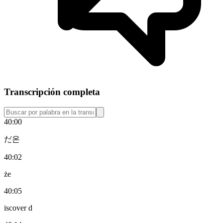
Transcripción completa
40:00
だ온
40:02
że
40:05
iscover d