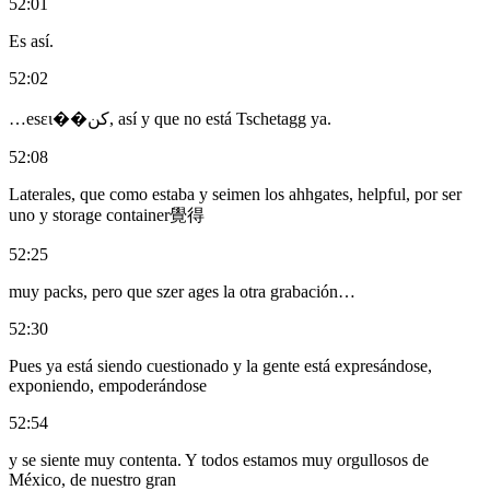
52:01
Es así.
52:02
…esει��كن, así y que no está Tschetagg ya.
52:08
Laterales, que como estaba y seimen los ahhgates, helpful, por ser
uno y storage container覺得
52:25
muy packs, pero que szer ages la otra grabación…
52:30
Pues ya está siendo cuestionado y la gente está expresándose,
exponiendo, empoderándose
52:54
y se siente muy contenta. Y todos estamos muy orgullosos de
México, de nuestro gran