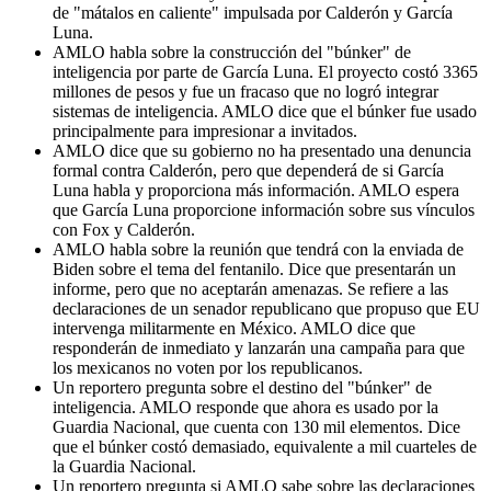
de "mátalos en caliente" impulsada por Calderón y García
Luna.
AMLO habla sobre la construcción del "búnker" de
inteligencia por parte de García Luna. El proyecto costó 3365
millones de pesos y fue un fracaso que no logró integrar
sistemas de inteligencia. AMLO dice que el búnker fue usado
principalmente para impresionar a invitados.
AMLO dice que su gobierno no ha presentado una denuncia
formal contra Calderón, pero que dependerá de si García
Luna habla y proporciona más información. AMLO espera
que García Luna proporcione información sobre sus vínculos
con Fox y Calderón.
AMLO habla sobre la reunión que tendrá con la enviada de
Biden sobre el tema del fentanilo. Dice que presentarán un
informe, pero que no aceptarán amenazas. Se refiere a las
declaraciones de un senador republicano que propuso que EU
intervenga militarmente en México. AMLO dice que
responderán de inmediato y lanzarán una campaña para que
los mexicanos no voten por los republicanos.
Un reportero pregunta sobre el destino del "búnker" de
inteligencia. AMLO responde que ahora es usado por la
Guardia Nacional, que cuenta con 130 mil elementos. Dice
que el búnker costó demasiado, equivalente a mil cuarteles de
la Guardia Nacional.
Un reportero pregunta si AMLO sabe sobre las declaraciones