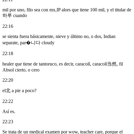
mil por uno, filo sea con mx,IP alors que tiene 100 mil, y el titular de
하루 cuando
22:16
se sienta fuera básicamente, nieve y último no, o dos, Indian
separate, par�니다 cloudy
22:18
healer que tiene de tantoruco, es decir, caracolí, caracolí当然, fil
Absol cierto, o cero
22:20
el北 a pie a poco?
22:22
Así es.
22:23
Se trata de un medical examen por wow, teacher care, porque el