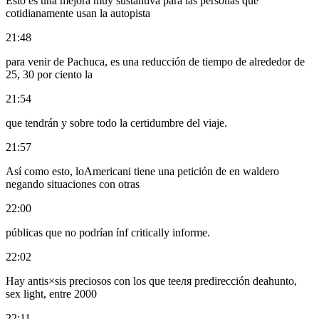
Esto es una mejora muy sustantiva para las personas que
cotidianamente usan la autopista
21:48
para venir de Pachuca, es una reducción de tiempo de alrededor de
25, 30 por ciento la
21:54
que tendrán y sobre todo la certidumbre del viaje.
21:57
Así como esto, loAmericani tiene una petición de en waldero
negando situaciones con otras
22:00
públicas que no podrían ínf critically informe.
22:02
Hay antis×sis preciosos con los que teеля predirección deahunto,
sex light, entre 2000
22:11