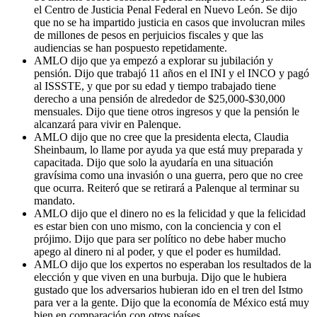
el Centro de Justicia Penal Federal en Nuevo León. Se dijo
que no se ha impartido justicia en casos que involucran miles
de millones de pesos en perjuicios fiscales y que las
audiencias se han pospuesto repetidamente.
AMLO dijo que ya empezó a explorar su jubilación y
pensión. Dijo que trabajó 11 años en el INI y el INCO y pagó
al ISSSTE, y que por su edad y tiempo trabajado tiene
derecho a una pensión de alrededor de $25,000-$30,000
mensuales. Dijo que tiene otros ingresos y que la pensión le
alcanzará para vivir en Palenque.
AMLO dijo que no cree que la presidenta electa, Claudia
Sheinbaum, lo llame por ayuda ya que está muy preparada y
capacitada. Dijo que solo la ayudaría en una situación
gravísima como una invasión o una guerra, pero que no cree
que ocurra. Reiteró que se retirará a Palenque al terminar su
mandato.
AMLO dijo que el dinero no es la felicidad y que la felicidad
es estar bien con uno mismo, con la conciencia y con el
prójimo. Dijo que para ser político no debe haber mucho
apego al dinero ni al poder, y que el poder es humildad.
AMLO dijo que los expertos no esperaban los resultados de la
elección y que viven en una burbuja. Dijo que le hubiera
gustado que los adversarios hubieran ido en el tren del Istmo
para ver a la gente. Dijo que la economía de México está muy
bien en comparación con otros países.