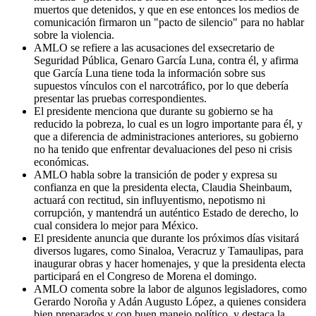
muertos que detenidos, y que en ese entonces los medios de
comunicación firmaron un "pacto de silencio" para no hablar
sobre la violencia.
AMLO se refiere a las acusaciones del exsecretario de
Seguridad Pública, Genaro García Luna, contra él, y afirma
que García Luna tiene toda la información sobre sus
supuestos vínculos con el narcotráfico, por lo que debería
presentar las pruebas correspondientes.
El presidente menciona que durante su gobierno se ha
reducido la pobreza, lo cual es un logro importante para él, y
que a diferencia de administraciones anteriores, su gobierno
no ha tenido que enfrentar devaluaciones del peso ni crisis
económicas.
AMLO habla sobre la transición de poder y expresa su
confianza en que la presidenta electa, Claudia Sheinbaum,
actuará con rectitud, sin influyentismo, nepotismo ni
corrupción, y mantendrá un auténtico Estado de derecho, lo
cual considera lo mejor para México.
El presidente anuncia que durante los próximos días visitará
diversos lugares, como Sinaloa, Veracruz y Tamaulipas, para
inaugurar obras y hacer homenajes, y que la presidenta electa
participará en el Congreso de Morena el domingo.
AMLO comenta sobre la labor de algunos legisladores, como
Gerardo Noroña y Adán Augusto López, a quienes considera
bien preparados y con buen manejo político, y destaca la