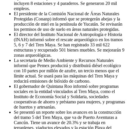
incluyen 8 estaciones y 4 paraderos. Se generaron 20 mil
empleos.
El presidente de la Comisión Nacional de Áreas Naturales
Protegidas (Conanp) informó que se protegerán abejas y la
producción de miel en la península de Yucatán. Se revisarán
los permisos de uso de suelo en áreas naturales protegidas.
El director del Instituto Nacional de Antropología e Historia
(INAH) informó sobre el rescate arqueológico en los tramos
5, 6 y 7 del Tren Maya. Se han registrado 33 mil 622
estructuras y recuperado 501 bienes muebles. Se mejorarán 9
zonas arqueológicas.
La secretaria de Medio Ambiente y Recursos Naturales
informó que Pemex producirá y distribuirá diésel ecológico
con 10 partes por millón de azufre, un tercio menos que el
límite actual. Se usará para las máquinas del Tren Maya y
reducirá emisiones de bióxido de carbono.
El gobernador de Quintana Roo informó sobre programas
sociales en la entidad vinculados al Tren Maya, como el
Instituto de Economía Social y Solidaria, sociedades
cooperativas de ahorro y préstamo para mujeres, y programas
de huertos y artesanías.
Se presentó un reporte sobre los avances en la construcción
del tramo 5 del Tren Maya, que va de Puerto Aventuras a
Cancún. Tiene un avance de 20.3% y se trabaja en
terraplenes, viaductos elevados y la estación Playa del