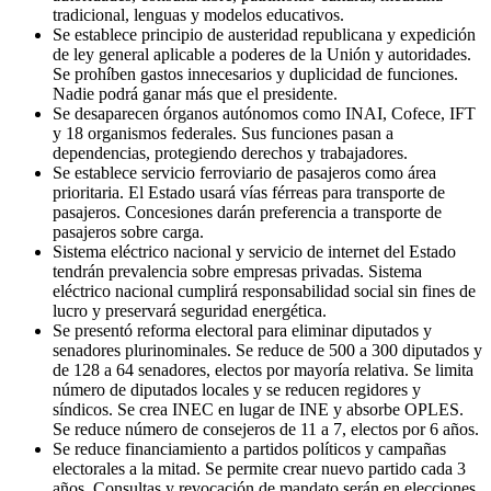
tradicional, lenguas y modelos educativos.
Se establece principio de austeridad republicana y expedición
de ley general aplicable a poderes de la Unión y autoridades.
Se prohíben gastos innecesarios y duplicidad de funciones.
Nadie podrá ganar más que el presidente.
Se desaparecen órganos autónomos como INAI, Cofece, IFT
y 18 organismos federales. Sus funciones pasan a
dependencias, protegiendo derechos y trabajadores.
Se establece servicio ferroviario de pasajeros como área
prioritaria. El Estado usará vías férreas para transporte de
pasajeros. Concesiones darán preferencia a transporte de
pasajeros sobre carga.
Sistema eléctrico nacional y servicio de internet del Estado
tendrán prevalencia sobre empresas privadas. Sistema
eléctrico nacional cumplirá responsabilidad social sin fines de
lucro y preservará seguridad energética.
Se presentó reforma electoral para eliminar diputados y
senadores plurinominales. Se reduce de 500 a 300 diputados y
de 128 a 64 senadores, electos por mayoría relativa. Se limita
número de diputados locales y se reducen regidores y
síndicos. Se crea INEC en lugar de INE y absorbe OPLES.
Se reduce número de consejeros de 11 a 7, electos por 6 años.
Se reduce financiamiento a partidos políticos y campañas
electorales a la mitad. Se permite crear nuevo partido cada 3
años. Consultas y revocación de mandato serán en elecciones