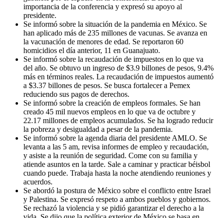
importancia de la conferencia y expresó su apoyo al
presidente.
Se informó sobre la situación de la pandemia en México. Se
han aplicado más de 235 millones de vacunas. Se avanza en
la vacunación de menores de edad. Se reportaron 60
homicidios el día anterior, 11 en Guanajuato.
Se informó sobre la recaudación de impuestos en lo que va
del año. Se obtuvo un ingreso de $3.9 billones de pesos, 9.4%
más en términos reales. La recaudación de impuestos aumentó
a $3.37 billones de pesos. Se busca fortalecer a Pemex
reduciendo sus pagos de derechos.
Se informó sobre la creación de empleos formales. Se han
creado 45 mil nuevos empleos en lo que va de octubre y
22.17 millones de empleos acumulados. Se ha logrado reducir
la pobreza y desigualdad a pesar de la pandemia.
Se informó sobre la agenda diaria del presidente AMLO. Se
levanta a las 5 am, revisa informes de empleo y recaudación,
y asiste a la reunión de seguridad. Come con su familia y
atiende asuntos en la tarde. Sale a caminar y practicar béisbol
cuando puede. Trabaja hasta la noche atendiendo reuniones y
acuerdos.
Se abordó la postura de México sobre el conflicto entre Israel
y Palestina. Se expresó respeto a ambos pueblos y gobiernos.
Se rechazó la violencia y se pidió garantizar el derecho a la
vida. Se dijo que la política exterior de México se basa en