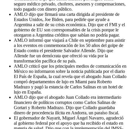
seguro médico privado, choferes, asesores y compensaciones,
todo pagado con dinero público.
AMLO dijo que firmará una carta dirigida al presidente de
Estados Unidos, Joe Biden, para pedirle que ayude a
Argentina a salir de su crisis económica. Dijo que el FMI y el
gobierno de EU son corresponsables de la crisis porque le
otorgaron a Argentina créditos que sabían no podría pagar.
AMLO informó que viajará a Chile en septiembre para asistir
a los eventos en conmemoración de los 50 años del golpe de
Estado contra el presidente Salvador Allende. Dijo que
Allende fue un demócrata que ofreció su vida por la
transformación pacífica de su país.
AMLO criticó que los principales medios de comunicación en
México no informaron sobre la noticia publicada por el diario
El País de España, la cual revela que el abogado Juan Collado
compró departamentos de lujo en Miami para Roberto
Madrazo y pagó la estancia de Carlos Salinas en un hotel de
lujo en España.
AMLO dijo que el abogado Juan Collado era intermediario
financiero de políticos corruptos como Carlos Salinas de
Gortari y Roberto Madrazo. Dijo que Collado guardaba
dinero de procedencia ilícita en Andorra, un paraíso fiscal.
El gobernador de Nayarit, Miguel Ángel Navarro, agradeció
al gobierno federal por el apoyo que ha recibido el estado en
materia de salud. Dijo que con la implementación del IMSS-