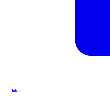
Inicio