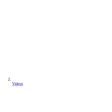
Videos