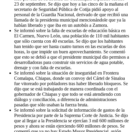
23 de septiembre. Se dijo que hoy a las cinco de la mañana el
secretario de Seguridad Pública de Cotija pidió apoyo al
personal de la Guardia Nacional, derivado de que recibió una
llamada de la presidenta municipal mencionándole que ya la
habían liberado y que iba en un autobús a Zamora.
Se informó sobre la falta de escuelas de educación básica en
El Carmen, Nuevo León, una población de 110 mil habitantes
que sólo cuenta con 40 escuelas. Se dijo que los habitantes
han tenido que ser hasta cuatro turnos en las escuelas de dos
horas, lo que impide un buen aprovechamiento. Se comentó
que esto se debió a que el presidente municipal dio permisos a
desarrolladoras para construir sin servicios de agua potable,
drenaje y con falta de escuelas.
Se informó sobre la situación de inseguridad en Frontera
Comalapa, Chiapas, donde un convoy del Cártel de Sinaloa
fue vitoreado por pobladores tras haber liberado bloqueos. Se
dijo que se está trabajando de manera coordinada con el
gobernador de Chiapas y que todo se está atendiendo con
diálogo y conciliación, a diferencia de administraciones
pasadas que sólo usaban la fuerza bruta.
Se informó sobre la solicitud de información de gastos de la
Presidencia por parte de la Suprema Corte de Justicia. Se dijo
que al llegar a la Presidencia se ejercían 3 mil 600 millones de
pesos y ahora se están ejerciendo 600 millones de pesos. Se
comentó que ya no hay Estado Mayor Presidencial, avión