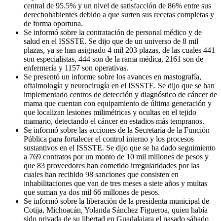
central de 95.5% y un nivel de satisfacción de 86% entre sus
derechohabientes debido a que surten sus recetas completas y
de forma oportuna.
Se informó sobre la contratación de personal médico y de
salud en el ISSSTE. Se dijo que de un universo de 8 mil
plazas, ya se han asignado 4 mil 203 plazas, de las cuales 441
son especialistas, 444 son de la rama médica, 2161 son de
enfermería y 1157 son operativas.
Se presentó un informe sobre los avances en mastografía,
oftalmología y neurocirugía en el ISSSTE. Se dijo que se han
implementado centros de detección y diagnóstico de cáncer de
mama que cuentan con equipamiento de última generación y
que localizan lesiones milimétricas y ocultas en el tejido
mamario, detectando el cáncer en estadios más tempranos.
Se informó sobre las acciones de la Secretaría de la Función
Pública para fortalecer el control interno y los procesos
sustantivos en el ISSSTE. Se dijo que se ha dado seguimiento
a 769 contratos por un monto de 10 mil millones de pesos y
que 83 proveedores han cometido irregularidades por las
cuales han recibido 98 sanciones que consisten en
inhabilitaciones que van de tres meses a siete años y multas
que suman ya dos mil 66 millones de pesos.
Se informó sobre la liberación de la presidenta municipal de
Cotija, Michoacán, Yolanda Sánchez Figueroa, quien había
sido privada de su libertad en Guadalajara el pasado sábado