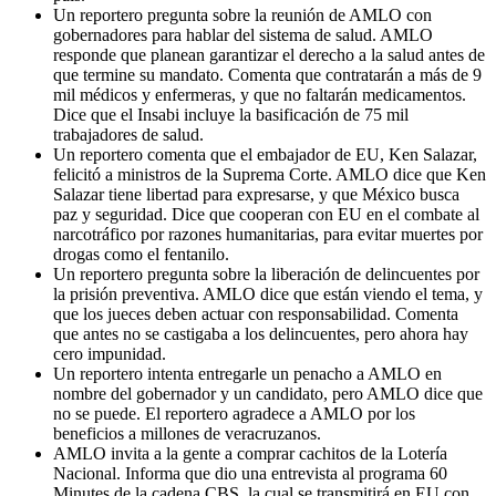
Un reportero pregunta sobre la reunión de AMLO con
gobernadores para hablar del sistema de salud. AMLO
responde que planean garantizar el derecho a la salud antes de
que termine su mandato. Comenta que contratarán a más de 9
mil médicos y enfermeras, y que no faltarán medicamentos.
Dice que el Insabi incluye la basificación de 75 mil
trabajadores de salud.
Un reportero comenta que el embajador de EU, Ken Salazar,
felicitó a ministros de la Suprema Corte. AMLO dice que Ken
Salazar tiene libertad para expresarse, y que México busca
paz y seguridad. Dice que cooperan con EU en el combate al
narcotráfico por razones humanitarias, para evitar muertes por
drogas como el fentanilo.
Un reportero pregunta sobre la liberación de delincuentes por
la prisión preventiva. AMLO dice que están viendo el tema, y
que los jueces deben actuar con responsabilidad. Comenta
que antes no se castigaba a los delincuentes, pero ahora hay
cero impunidad.
Un reportero intenta entregarle un penacho a AMLO en
nombre del gobernador y un candidato, pero AMLO dice que
no se puede. El reportero agradece a AMLO por los
beneficios a millones de veracruzanos.
AMLO invita a la gente a comprar cachitos de la Lotería
Nacional. Informa que dio una entrevista al programa 60
Minutes de la cadena CBS, la cual se transmitirá en EU con