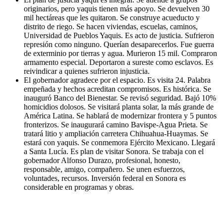
originarios, pero yaquis tienen más apoyo. Se devuelven 30
mil hectáreas que les quitaron. Se construye acueducto y
distrito de riego. Se hacen viviendas, escuelas, caminos,
Universidad de Pueblos Yaquis. Es acto de justicia. Sufrieron
represión como ninguno. Querían desaparecerlos. Fue guerra
de exterminio por tierras y agua. Murieron 15 mil. Compraron
armamento especial. Deportaron a sureste como esclavos. Es
reivindicar a quienes sufrieron injusticia.
El gobernador agradece por el espacio. Es visita 24. Palabra
empeñada y hechos acreditan compromisos. Es histórica. Se
inauguró Banco del Bienestar. Se revisó seguridad. Bajó 10%
homicidios dolosos. Se visitará planta solar, la más grande de
América Latina. Se hablará de modernizar frontera y 5 puntos
fronterizos. Se inaugurará camino Bavispe-Agua Prieta. Se
tratará litio y ampliación carretera Chihuahua-Huaymas. Se
estará con yaquis. Se conmemora Ejército Mexicano. Llegará
a Santa Lucía. Es plan de visitar Sonora. Se trabaja con el
gobernador Alfonso Durazo, profesional, honesto,
responsable, amigo, compañero. Se unen esfuerzos,
voluntades, recursos. Inversión federal en Sonora es
considerable en programas y obras.