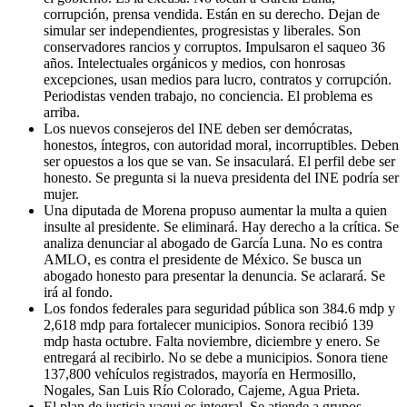
corrupción, prensa vendida. Están en su derecho. Dejan de
simular ser independientes, progresistas y liberales. Son
conservadores rancios y corruptos. Impulsaron el saqueo 36
años. Intelectuales orgánicos y medios, con honrosas
excepciones, usan medios para lucro, contratos y corrupción.
Periodistas venden trabajo, no conciencia. El problema es
arriba.
Los nuevos consejeros del INE deben ser demócratas,
honestos, íntegros, con autoridad moral, incorruptibles. Deben
ser opuestos a los que se van. Se insaculará. El perfil debe ser
honesto. Se pregunta si la nueva presidenta del INE podría ser
mujer.
Una diputada de Morena propuso aumentar la multa a quien
insulte al presidente. Se eliminará. Hay derecho a la crítica. Se
analiza denunciar al abogado de García Luna. No es contra
AMLO, es contra el presidente de México. Se busca un
abogado honesto para presentar la denuncia. Se aclarará. Se
irá al fondo.
Los fondos federales para seguridad pública son 384.6 mdp y
2,618 mdp para fortalecer municipios. Sonora recibió 139
mdp hasta octubre. Falta noviembre, diciembre y enero. Se
entregará al recibirlo. No se debe a municipios. Sonora tiene
137,800 vehículos registrados, mayoría en Hermosillo,
Nogales, San Luis Río Colorado, Cajeme, Agua Prieta.
El plan de justicia yaqui es integral. Se atiende a grupos