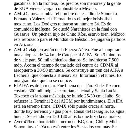
gasolinas. En la frontera, los precios son menores y la gente
de EUA viene a cargar combustible a México.
AMLO apoya cambiar el nombre del estadio de Sonora a
Fernando Valenzuela. Fernando es el mejor beisbolista
mexicano. Los Dodgers retiraron su número 34. Es de
comunidad indígena. Se quedó Naranjeros en la final con
Guasave. Un pitcher, hijo de Chito Ríos, estuvo bien. México
está reforzado para el Mundial de Béisbol. Se jugarán partidos
en Arizona.
AMLO viajó en avión de la Fuerza Aérea. Fue a inaugurar
una autopista de 14 km de Catepec al AIFA. Son 9 minutos
de viaje para 50 mil vehículos diarios. Se invirtieron 7,500
mdp. Acorta el tiempo de traslado del centro de CDMX al
aeropuerto a 30-50 minutos. Se construye un tren del AIFA a
Lechería, que conecta a Buenavista. Informarán el lunes. Es
una gran obra que no se conoce.
El AIFA es de lo mejor. Fue buena decisión. El de Texcoco
costaría 300 mil mdp, se cerrarían el actual y Santa Lucía.
Texcoco es la zona más baja, se hunde 25-30 cm al año. Se
refuerza la Terminal 2 del AICM por hundimientos. El AIFA
está en terreno firme. CDMX sólo puede crecer al norte,
donde hay terrenos y agua por el Canal del Desagüe. Es agua
buena. Se estudió en 120-140 años lo que hizo la naturaleza.
Ayer 41% de homicidios fueron en BC, Gro, Chih y Mich.
Sonora tuvo 1. Ya no está entre los 5 estados con más. Se