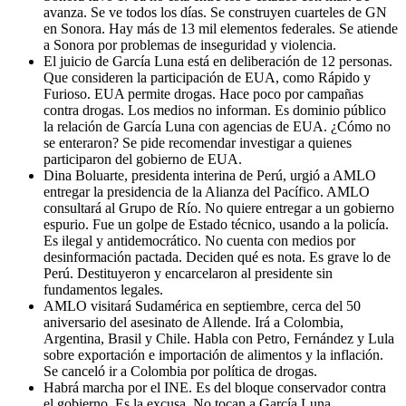
avanza. Se ve todos los días. Se construyen cuarteles de GN
en Sonora. Hay más de 13 mil elementos federales. Se atiende
a Sonora por problemas de inseguridad y violencia.
El juicio de García Luna está en deliberación de 12 personas.
Que consideren la participación de EUA, como Rápido y
Furioso. EUA permite drogas. Hace poco por campañas
contra drogas. Los medios no informan. Es dominio público
la relación de García Luna con agencias de EUA. ¿Cómo no
se enteraron? Se pide recomendar investigar a quienes
participaron del gobierno de EUA.
Dina Boluarte, presidenta interina de Perú, urgió a AMLO
entregar la presidencia de la Alianza del Pacífico. AMLO
consultará al Grupo de Río. No quiere entregar a un gobierno
espurio. Fue un golpe de Estado técnico, usando a la policía.
Es ilegal y antidemocrático. No cuenta con medios por
desinformación pactada. Deciden qué es nota. Es grave lo de
Perú. Destituyeron y encarcelaron al presidente sin
fundamentos legales.
AMLO visitará Sudamérica en septiembre, cerca del 50
aniversario del asesinato de Allende. Irá a Colombia,
Argentina, Brasil y Chile. Habla con Petro, Fernández y Lula
sobre exportación e importación de alimentos y la inflación.
Se canceló ir a Colombia por política de drogas.
Habrá marcha por el INE. Es del bloque conservador contra
el gobierno. Es la excusa. No tocan a García Luna,