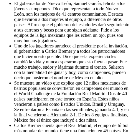
El gobernador de Nuevo León, Samuel García, felicita a los
jóvenes campeones. Dice que representan a todo Nuevo
León, son los mejores de 41 centros comunitarios. Destaca
que llevaron a dos mujeres al equipo, a diferencia de otros
países. Afirma que el gobierno del estado les dará seguimiento
a sus carreras y becas para que sigan adelante. Pide a los
equipos de la liga mexicana que les echen un ojo, pues son
muy buenos jugadores.
Uno de los jugadores agradece al presidente por la invitación,
al gobernador, a Carlos Bremer y a todos los patrocinadores
que hicieron esto posible. Dice que esta experiencia les
cambió la vida y nunca esperaron que esto fuera a pasar. Fue
mucho trabajo, sudor y lágrimas durante el torneo. Salieron
con la mentalidad de ganar y hoy, como campeones, pueden
decir que pusieron el nombre de México en alto.
Se muestra un video que explica que 12 niños mexicanos de
barrios populares se convirtieron en campeones del mundo en
el World Challenge de la Fundación Real Madrid. Dos de 40
países participaron en este torneo en España. Estos niños
vencieron a países como Estados Unidos, Brasil y Uruguay.
Se enfrentaron a España en las semifinales, ganando 4-1, y en
la final vencieron a Alemania 2-1. De los 8 equipos finalistas,
México fue el único que incluyó a dos niñas.
Carlos Bremer cuenta que el Real Madrid, el equipo de fútbol
más popular del mundo, tiene una fundación en 45 países. En