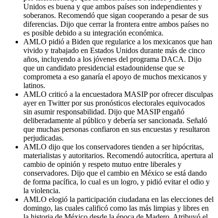
Unidos es buena y que ambos países son independientes y
soberanos. Recomendó que sigan cooperando a pesar de sus
diferencias. Dijo que cerrar la frontera entre ambos países no
es posible debido a su integración económica.
AMLO pidió a Biden que regularice a los mexicanos que han
vivido y trabajado en Estados Unidos durante más de cinco
años, incluyendo a los jóvenes del programa DACA. Dijo
que un candidato presidencial estadounidense que se
comprometa a eso ganaría el apoyo de muchos mexicanos y
latinos.
AMLO criticó a la encuestadora MASIP por ofrecer disculpas
ayer en Twitter por sus pronósticos electorales equivocados
sin asumir responsabilidad. Dijo que MASIP engañó
deliberadamente al público y debería ser sancionada. Señaló
que muchas personas confiaron en sus encuestas y resultaron
perjudicadas.
AMLO dijo que los conservadores tienden a ser hipócritas,
materialistas y autoritarios. Recomendó autocrítica, apertura al
cambio de opinión y respeto mutuo entre liberales y
conservadores. Dijo que el cambio en México se está dando
de forma pacífica, lo cual es un logro, y pidió evitar el odio y
la violencia.
AMLO elogió la participación ciudadana en las elecciones del
domingo, las cuales calificó como las más limpias y libres en
la historia de México desde la época de Madero. Atribuyó el