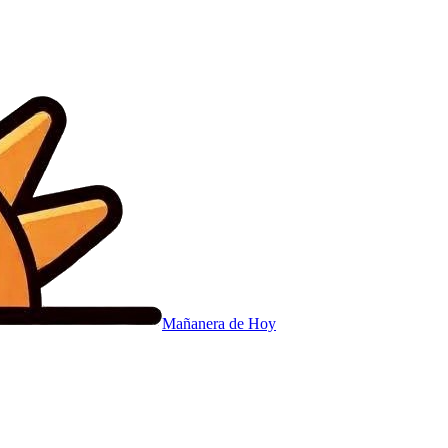
Mañanera
de Hoy