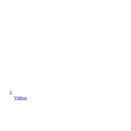
Videos