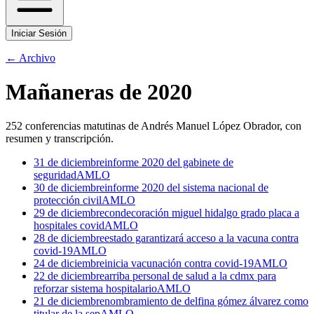
Iniciar Sesión
← Archivo
Mañaneras de
2020
252
conferencias matutinas de
Andrés Manuel López Obrador
, con
resumen y transcripción.
31 de diciembre
informe 2020 del gabinete de
seguridad
AMLO
30 de diciembre
informe 2020 del sistema nacional de
protección civil
AMLO
29 de diciembre
condecoración miguel hidalgo grado placa a
hospitales covid
AMLO
28 de diciembre
estado garantizará acceso a la vacuna contra
covid-19
AMLO
24 de diciembre
inicia vacunación contra covid-19
AMLO
22 de diciembre
arriba personal de salud a la cdmx para
reforzar sistema hospitalario
AMLO
21 de diciembre
nombramiento de delfina gómez álvarez como
titular de la sep
AMLO