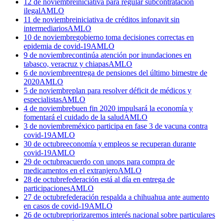
12 de noviembre
iniciativa para regular subcontratación
ilegal
AMLO
11 de noviembre
iniciativa de créditos infonavit sin
intermediarios
AMLO
10 de noviembre
gobierno toma decisiones correctas en
epidemia de covid-19
AMLO
9 de noviembre
continúa atención por inundaciones en
tabasco, veracruz y chiapas
AMLO
6 de noviembre
entrega de pensiones del último bimestre de
2020
AMLO
5 de noviembre
plan para resolver déficit de médicos y
especialistas
AMLO
4 de noviembre
buen fin 2020 impulsará la economía y
fomentará el cuidado de la salud
AMLO
3 de noviembre
méxico participa en fase 3 de vacuna contra
covid-19
AMLO
30 de octubre
economía y empleos se recuperan durante
covid-19
AMLO
29 de octubre
acuerdo con unops para compra de
medicamentos en el extranjero
AMLO
28 de octubre
federación está al día en entrega de
participaciones
AMLO
27 de octubre
federación respalda a chihuahua ante aumento
en casos de covid-19
AMLO
26 de octubre
priorizaremos interés nacional sobre particulares