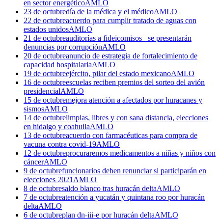
en sector energético
AMLO
23 de octubre
día de la médica y el médico
AMLO
22 de octubre
acuerdo para cumplir tratado de aguas con
estados unidos
AMLO
21 de octubre
auditorías a fideicomisos_ se presentarán
denuncias por corrupción
AMLO
20 de octubre
anuncio de estrategia de fortalecimiento de
capacidad hospitalaria
AMLO
19 de octubre
ejército, pilar del estado mexicano
AMLO
16 de octubre
escuelas reciben premios del sorteo del avión
presidencial
AMLO
15 de octubre
mejora atención a afectados por huracanes y
sismos
AMLO
14 de octubre
limpias, libres y con sana distancia, elecciones
en hidalgo y coahuila
AMLO
13 de octubre
acuerdo con farmacéuticas para compra de
vacuna contra covid-19
AMLO
12 de octubre
procuraremos medicamentos a niñas y niños con
cáncer
AMLO
9 de octubre
funcionarios deben renunciar si participarán en
elecciones 2021
AMLO
8 de octubre
saldo blanco tras huracán delta
AMLO
7 de octubre
atención a yucatán y quintana roo por huracán
delta
AMLO
6 de octubre
plan dn-iii-e por huracán delta
AMLO