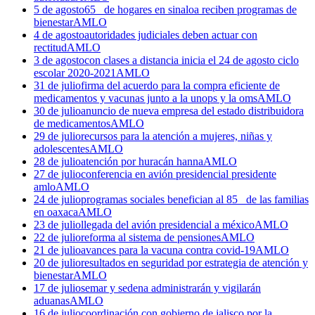
5 de agosto
65_ de hogares en sinaloa reciben programas de
bienestar
AMLO
4 de agosto
autoridades judiciales deben actuar con
rectitud
AMLO
3 de agosto
con clases a distancia inicia el 24 de agosto ciclo
escolar 2020-2021
AMLO
31 de julio
firma del acuerdo para la compra eficiente de
medicamentos y vacunas junto a la unops y la oms
AMLO
30 de julio
anuncio de nueva empresa del estado distribuidora
de medicamentos
AMLO
29 de julio
recursos para la atención a mujeres, niñas y
adolescentes
AMLO
28 de julio
atención por huracán hanna
AMLO
27 de julio
conferencia en avión presidencial presidente
amlo
AMLO
24 de julio
programas sociales benefician al 85_ de las familias
en oaxaca
AMLO
23 de julio
llegada del avión presidencial a méxico
AMLO
22 de julio
reforma al sistema de pensiones
AMLO
21 de julio
avances para la vacuna contra covid-19
AMLO
20 de julio
resultados en seguridad por estrategia de atención y
bienestar
AMLO
17 de julio
semar y sedena administrarán y vigilarán
aduanas
AMLO
16 de julio
coordinación con gobierno de jalisco por la