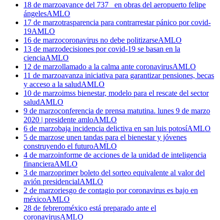
18 de marzo
avance del 737_ en obras del aeropuerto felipe
ángeles
AMLO
17 de marzo
trasparencia para contrarrestar pánico por covid-
19
AMLO
16 de marzo
coronavirus no debe politizarse
AMLO
13 de marzo
decisiones por covid-19 se basan en la
ciencia
AMLO
12 de marzo
llamado a la calma ante coronavirus
AMLO
11 de marzo
avanza iniciativa para garantizar pensiones, becas
y acceso a la salud
AMLO
10 de marzo
imss bienestar, modelo para el rescate del sector
salud
AMLO
9 de marzo
conferencia de prensa matutina. lunes 9 de marzo
2020 | presidente amlo
AMLO
6 de marzo
baja incidencia delictiva en san luis potosí
AMLO
5 de marzo
se unen tandas para el bienestar y jóvenes
construyendo el futuro
AMLO
4 de marzo
informe de acciones de la unidad de inteligencia
financiera
AMLO
3 de marzo
primer boleto del sorteo equivalente al valor del
avión presidencial
AMLO
2 de marzo
riesgo de contagio por coronavirus es bajo en
méxico
AMLO
28 de febrero
méxico está preparado ante el
coronavirus
AMLO