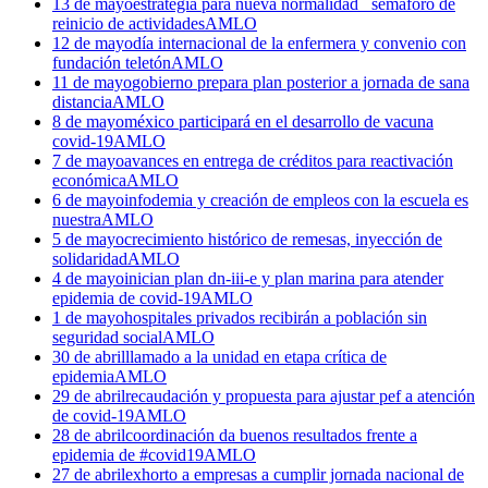
13 de mayo
estrategia para nueva normalidad_ semáforo de
reinicio de actividades
AMLO
12 de mayo
día internacional de la enfermera y convenio con
fundación teletón
AMLO
11 de mayo
gobierno prepara plan posterior a jornada de sana
distancia
AMLO
8 de mayo
méxico participará en el desarrollo de vacuna
covid-19
AMLO
7 de mayo
avances en entrega de créditos para reactivación
económica
AMLO
6 de mayo
infodemia y creación de empleos con la escuela es
nuestra
AMLO
5 de mayo
crecimiento histórico de remesas, inyección de
solidaridad
AMLO
4 de mayo
inician plan dn-iii-e y plan marina para atender
epidemia de covid-19
AMLO
1 de mayo
hospitales privados recibirán a población sin
seguridad social
AMLO
30 de abril
llamado a la unidad en etapa crítica de
epidemia
AMLO
29 de abril
recaudación y propuesta para ajustar pef a atención
de covid-19
AMLO
28 de abril
coordinación da buenos resultados frente a
epidemia de #covid19
AMLO
27 de abril
exhorto a empresas a cumplir jornada nacional de