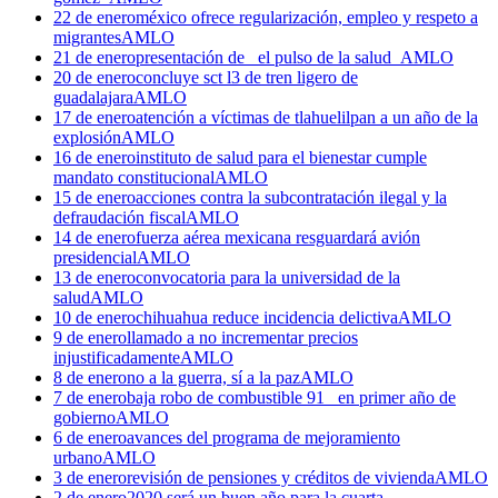
22 de enero
méxico ofrece regularización, empleo y respeto a
migrantes
AMLO
21 de enero
presentación de _el pulso de la salud_
AMLO
20 de enero
concluye sct l3 de tren ligero de
guadalajara
AMLO
17 de enero
atención a víctimas de tlahuelilpan a un año de la
explosión
AMLO
16 de enero
instituto de salud para el bienestar cumple
mandato constitucional
AMLO
15 de enero
acciones contra la subcontratación ilegal y la
defraudación fiscal
AMLO
14 de enero
fuerza aérea mexicana resguardará avión
presidencial
AMLO
13 de enero
convocatoria para la universidad de la
salud
AMLO
10 de enero
chihuahua reduce incidencia delictiva
AMLO
9 de enero
llamado a no incrementar precios
injustificadamente
AMLO
8 de enero
no a la guerra, sí a la paz
AMLO
7 de enero
baja robo de combustible 91_ en primer año de
gobierno
AMLO
6 de enero
avances del programa de mejoramiento
urbano
AMLO
3 de enero
revisión de pensiones y créditos de vivienda
AMLO
2 de enero
2020 será un buen año para la cuarta