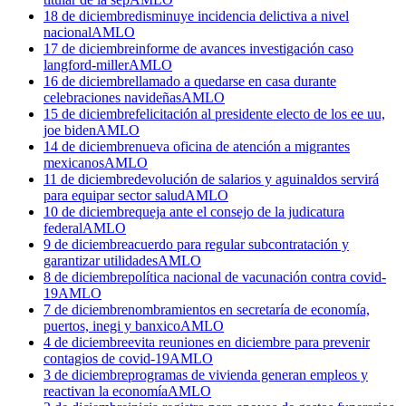
18 de diciembre
disminuye incidencia delictiva a nivel
nacional
AMLO
17 de diciembre
informe de avances investigación caso
langford-miller
AMLO
16 de diciembre
llamado a quedarse en casa durante
celebraciones navideñas
AMLO
15 de diciembre
felicitación al presidente electo de los ee uu,
joe biden
AMLO
14 de diciembre
nueva oficina de atención a migrantes
mexicanos
AMLO
11 de diciembre
devolución de salarios y aguinaldos servirá
para equipar sector salud
AMLO
10 de diciembre
queja ante el consejo de la judicatura
federal
AMLO
9 de diciembre
acuerdo para regular subcontratación y
garantizar utilidades
AMLO
8 de diciembre
política nacional de vacunación contra covid-
19
AMLO
7 de diciembre
nombramientos en secretaría de economía,
puertos, inegi y banxico
AMLO
4 de diciembre
evita reuniones en diciembre para prevenir
contagios de covid-19
AMLO
3 de diciembre
programas de vivienda generan empleos y
reactivan la economía
AMLO