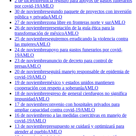
2 de diciembre
inicia registro para apoyos de gastos funerarios
por covid-19
AMLO
30 de noviembre
segundo paquete de proyectos con inversión
pública y privada
AMLO
27 de noviembre
zona libre en fronteras norte y sur
AMLO
26 de noviembre
presentación de la guía ética para la
transformación de méxico
AMLO
25 de noviembre
seguiremos erradicando la violencia contra
las mujeres
AMLO
24 de noviembre
apoyo para gastos funerarios por covid-
19
AMLO
23 de noviembre
anuncio de decreto para control de
presas
AMLO
20 de noviembre
seguirá manejo responsable de epidemia de
covid-19
AMLO
19 de noviembre
méxico y estados unidos mantienen
cooperación con respeto a soberanía
AMLO
18 de noviembre
regreso de general cienfuegos no significa
impunidad
AMLO
17 de noviembre
convenio con hospitales privados para
ampliar capacidad contra covid-19
AMLO
16 de noviembre
no a las medidas coercitivas en manejo de
covid-19
AMLO
13 de noviembre
presupuesto se cuidará y optimizará para
atender al pueblo
AMLO