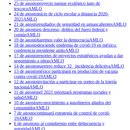
25 de agosto
proyecto parque ecológico lago de
texcoco
AMLO
24 de agosto
inicio de ciclo escolar a distancia 2020-
2021
AMLO
21 de agosto
resultados de seguridad en aguascalientes
AMLO
20 de agosto
en descenso, delitos del fuero federal y
común
AMLO
19 de agosto
haremos valer la democracia
AMLO
18 de agosto
desciende epidemia de covid-19 en méxico.
conferencia presidente amlo
AMLO
17 de agosto
reportes de proyectos estratégicos ayudan a dar
seguimiento a obras
AMLO
14 de agosto
guerrero reduce 32_ incidencia delictiva
AMLO
13 de agosto
méxico participará en producción de vacuna
contra covid-19
AMLO
12 de agosto
invitación a participar en sorteo de la lotería
nacional
AMLO
11 de agosto
pef 2021 priorizará programas sociales y
salud
AMLO
10 de agosto
reconocimiento a gasolineros aliados del
consumidor
AMLO
7 de agosto
continuará estrategia de control de covid-
19
AMLO
6 de agosto
no al contubernio entre delincuencia y
autoridad
AMLO