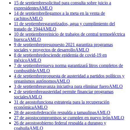
15 de septiembre
solicitud para consulta sobre juicio a
expresidentes
AMLO
14 de septiembre
llegamos a la meta en la venta de
cachitos
AMLO
11 de septiembre
garantizados, agua y cumplimiento del
tratado de 1944
AMLO
10 de septiembre
reinicio de trabajos de central termoeléctrica
huexca
AMLO
9 de septiembre
presupuesto 2021 garantiza programas
sociales y proyectos de desarrollo
AMLO
8 de septiembre
desciende epidemia de covid-19 en
méxico
AMLO
7 de septiembre
nueva norma garantizará litros completos de
combustible
AMLO
4 de septiembre
propuesta de austeridad a partidos políticos y
organismos autónomos
AMLO
3 de septiembre
avanza iniciativa para eliminar fuero
AMLO
2 de septiembre
austeridad permite financiar programas
sociales
AMLO
31 de agosto
funciona estrategia para la recuperación
económica
AMLO
28 de agosto
federación respalda a tamaulipas
AMLO
27 de agosto
compromisos se cumplen en nuevo león
AMLO
26 de agosto
gobierno federal respalda a durango y
coahuila
AMLO