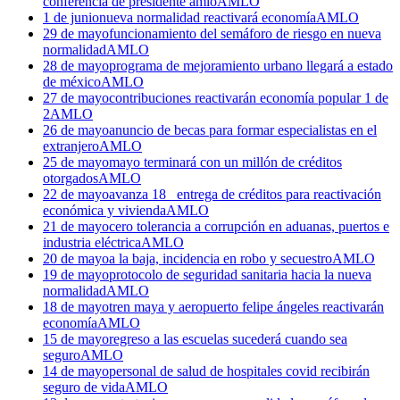
conferencia de presidente amlo
AMLO
1 de junio
nueva normalidad reactivará economía
AMLO
29 de mayo
funcionamiento del semáforo de riesgo en nueva
normalidad
AMLO
28 de mayo
programa de mejoramiento urbano llegará a estado
de méxico
AMLO
27 de mayo
contribuciones reactivarán economía popular 1 de
2
AMLO
26 de mayo
anuncio de becas para formar especialistas en el
extranjero
AMLO
25 de mayo
mayo terminará con un millón de créditos
otorgados
AMLO
22 de mayo
avanza 18_ entrega de créditos para reactivación
económica y vivienda
AMLO
21 de mayo
cero tolerancia a corrupción en aduanas, puertos e
industria eléctrica
AMLO
20 de mayo
a la baja, incidencia en robo y secuestro
AMLO
19 de mayo
protocolo de seguridad sanitaria hacia la nueva
normalidad
AMLO
18 de mayo
tren maya y aeropuerto felipe ángeles reactivarán
economía
AMLO
15 de mayo
regreso a las escuelas sucederá cuando sea
seguro
AMLO
14 de mayo
personal de salud de hospitales covid recibirán
seguro de vida
AMLO