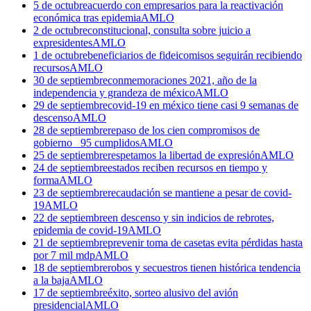
5 de octubre
acuerdo con empresarios para la reactivación
económica tras epidemia
AMLO
2 de octubre
constitucional, consulta sobre juicio a
expresidentes
AMLO
1 de octubre
beneficiarios de fideicomisos seguirán recibiendo
recursos
AMLO
30 de septiembre
conmemoraciones 2021, año de la
independencia y grandeza de méxico
AMLO
29 de septiembre
covid-19 en méxico tiene casi 9 semanas de
descenso
AMLO
28 de septiembre
repaso de los cien compromisos de
gobierno_ 95 cumplidos
AMLO
25 de septiembre
respetamos la libertad de expresión
AMLO
24 de septiembre
estados reciben recursos en tiempo y
forma
AMLO
23 de septiembre
recaudación se mantiene a pesar de covid-
19
AMLO
22 de septiembre
en descenso y sin indicios de rebrotes,
epidemia de covid-19
AMLO
21 de septiembre
prevenir toma de casetas evita pérdidas hasta
por 7 mil mdp
AMLO
18 de septiembre
robos y secuestros tienen histórica tendencia
a la baja
AMLO
17 de septiembre
éxito, sorteo alusivo del avión
presidencial
AMLO