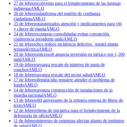
27 de febrero
convenio para el fortalecimiento de las lenguas
indígenas
AMLO
26 de febrero
plataforma del padrón de confianza
ciudadana
AMLO
25 de febrero
garantizados atención y medicamentos para vih
y cáncer de mama
AMLO
24 de febrero
compras consolidadas evitan corrupción.
conferencia presidente amlo
AMLO
21 de febrero
bcs reduce incidencia delictiva_ tendrá planta
termoeléctrica
AMLO
20 de febrero
microsoft anuncia inversión en méxico por 1,100
mdd
AMLO
19 de febrero
avanza rescate de mineros de pasta de
conchos
AMLO
18 de febrero
avanza rescate del sector salud
AMLO
17 de febrero
feminicidio requiere atender el problema de
fondo
AMLO
14 de febrero
avanza construcción de instalaciones de la
guardia nacional
AMLO
13 de febrero
60 aniversario de la primera entrega de libros de
texto
AMLO
12 de febrero
firma de iniciativa para el fortalecimiento de la
defensoría de oficio
AMLO
11 de febrero
intereses de empresas afectan abasto de institutos
de salud
AMLO