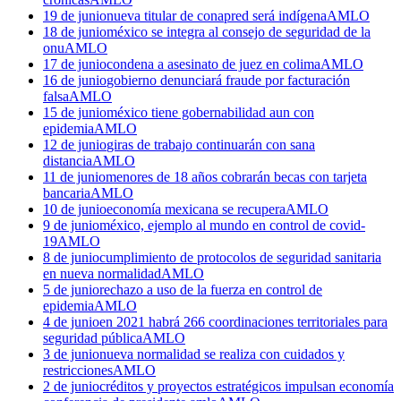
19 de junio
nueva titular de conapred será indígena
AMLO
18 de junio
méxico se integra al consejo de seguridad de la
onu
AMLO
17 de junio
condena a asesinato de juez en colima
AMLO
16 de junio
gobierno denunciará fraude por facturación
falsa
AMLO
15 de junio
méxico tiene gobernabilidad aun con
epidemia
AMLO
12 de junio
giras de trabajo continuarán con sana
distancia
AMLO
11 de junio
menores de 18 años cobrarán becas con tarjeta
bancaria
AMLO
10 de junio
economía mexicana se recupera
AMLO
9 de junio
méxico, ejemplo al mundo en control de covid-
19
AMLO
8 de junio
cumplimiento de protocolos de seguridad sanitaria
en nueva normalidad
AMLO
5 de junio
rechazo a uso de la fuerza en control de
epidemia
AMLO
4 de junio
en 2021 habrá 266 coordinaciones territoriales para
seguridad pública
AMLO
3 de junio
nueva normalidad se realiza con cuidados y
restricciones
AMLO
2 de junio
créditos y proyectos estratégicos impulsan economía