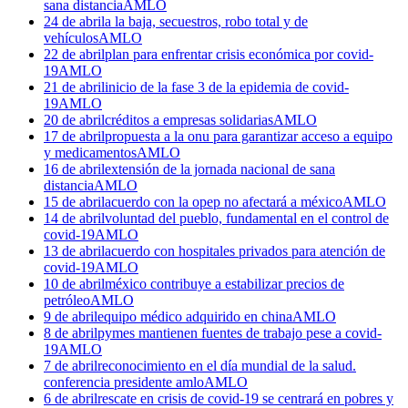
sana distancia
AMLO
24 de abril
a la baja, secuestros, robo total y de
vehículos
AMLO
22 de abril
plan para enfrentar crisis económica por covid-
19
AMLO
21 de abril
inicio de la fase 3 de la epidemia de covid-
19
AMLO
20 de abril
créditos a empresas solidarias
AMLO
17 de abril
propuesta a la onu para garantizar acceso a equipo
y medicamentos
AMLO
16 de abril
extensión de la jornada nacional de sana
distancia
AMLO
15 de abril
acuerdo con la opep no afectará a méxico
AMLO
14 de abril
voluntad del pueblo, fundamental en el control de
covid-19
AMLO
13 de abril
acuerdo con hospitales privados para atención de
covid-19
AMLO
10 de abril
méxico contribuye a estabilizar precios de
petróleo
AMLO
9 de abril
equipo médico adquirido en china
AMLO
8 de abril
pymes mantienen fuentes de trabajo pese a covid-
19
AMLO
7 de abril
reconocimiento en el día mundial de la salud.
conferencia presidente amlo
AMLO
6 de abril
rescate en crisis de covid-19 se centrará en pobres y