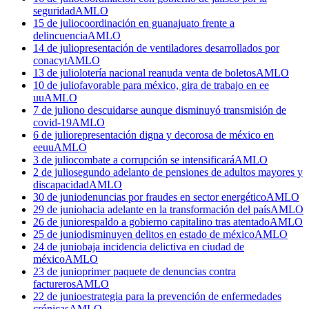
seguridad
AMLO
15 de julio
coordinación en guanajuato frente a
delincuencia
AMLO
14 de julio
presentación de ventiladores desarrollados por
conacyt
AMLO
13 de julio
lotería nacional reanuda venta de boletos
AMLO
10 de julio
favorable para méxico, gira de trabajo en ee
uu
AMLO
7 de julio
no descuidarse aunque disminuyó transmisión de
covid-19
AMLO
6 de julio
representación digna y decorosa de méxico en
eeuu
AMLO
3 de julio
combate a corrupción se intensificará
AMLO
2 de julio
segundo adelanto de pensiones de adultos mayores y
discapacidad
AMLO
30 de junio
denuncias por fraudes en sector energético
AMLO
29 de junio
hacia adelante en la transformación del país
AMLO
26 de junio
respaldo a gobierno capitalino tras atentado
AMLO
25 de junio
disminuyen delitos en estado de méxico
AMLO
24 de junio
baja incidencia delictiva en ciudad de
méxico
AMLO
23 de junio
primer paquete de denuncias contra
factureros
AMLO
22 de junio
estrategia para la prevención de enfermedades
crónicas
AMLO