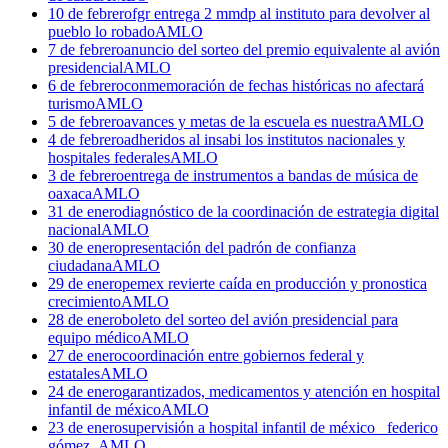
10 de febrero
fgr entrega 2 mmdp al instituto para devolver al
pueblo lo robado
AMLO
7 de febrero
anuncio del sorteo del premio equivalente al avión
presidencial
AMLO
6 de febrero
conmemoración de fechas históricas no afectará
turismo
AMLO
5 de febrero
avances y metas de la escuela es nuestra
AMLO
4 de febrero
adheridos al insabi los institutos nacionales y
hospitales federales
AMLO
3 de febrero
entrega de instrumentos a bandas de música de
oaxaca
AMLO
31 de enero
diagnóstico de la coordinación de estrategia digital
nacional
AMLO
30 de enero
presentación del padrón de confianza
ciudadana
AMLO
29 de enero
pemex revierte caída en producción y pronostica
crecimiento
AMLO
28 de enero
boleto del sorteo del avión presidencial para
equipo médico
AMLO
27 de enero
coordinación entre gobiernos federal y
estatales
AMLO
24 de enero
garantizados, medicamentos y atención en hospital
infantil de méxico
AMLO
23 de enero
supervisión a hospital infantil de méxico _federico
gómez_
AMLO